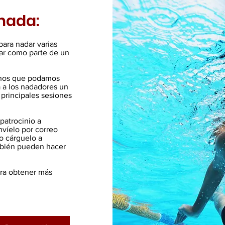
nada:
para nadar varias
ar como parte de un
enos que podamos
á a los nadadores un
 principales sesiones
patrocinio a
víelo por correo
o cárguelo a
mbién pueden hacer
ra obtener más