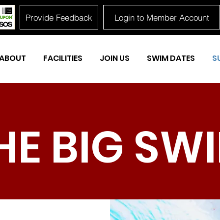
Provide Feedback
Login to Member Account
ABOUT
FACILITIES
JOIN US
SWIM DATES
S
HE BIG SW