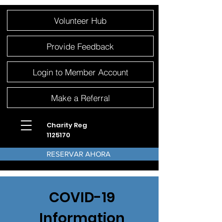
Please
Volunteer Hub
note:
This
website
includes
an
Provide Feedback
accessibility
system.
Login to Member Account
Make a Referral
Charity Reg
1125170
RESERVAR AHORA
COVID-19
Information